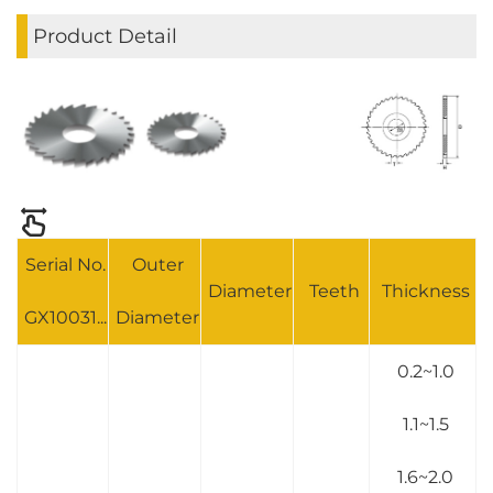
Product Detail
Serial No.
Outer
Diameter
Teeth
Thickness
GX10031...
Diameter
0.2~1.0
1.1~1.5
1.6~2.0